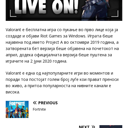
Valorant е бесплатна игра со пукање во прво лице која ја
создаде и објави Riot Games за Windows. Играта беше
најавена под името Project A во октомври 2019 година, а
затворената бет верзија беше објавена на почетокот на
април, додека официјалната верзија беше пуштена за
играчите на 2 јуни 2020 година.
Valorant е една од најпопуларните игри во моментов и
поради тоа постојат голем број луѓе кои прават преноси
во живо, а притоа популарноста на нивните канали е
висока.
PREVIOUS
Fortnite
NEXT