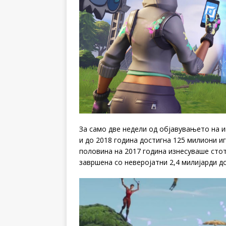
За само две недели од објавувањето на и
и до 2018 година достигна 125 милиони иг
половина на 2017 година изнесуваше сто
завршена со неверојатни 2,4 милијарди д