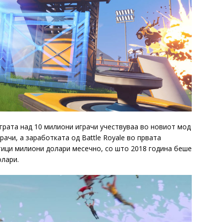
грата над 10 милиони играчи учествуваа во новиот мод
рачи, а заработката од Battle Royale во првата
тици милиони долари месечно, со што 2018 година беше
олари.