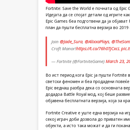
Fortnite: Save the World е почната од Epi
Идејата да се спојат детали од игрите как
Epic Games беа подготвени да ја објават F
план да пушти бесплатна верзија во 2019 
Join
@Jade_Sura
,
@AlixxaPlays
,
@TheSom
Croft Manor!
https://t.co/76h0TjCxcL
pic.
— Fortnite (@FortniteGame)
March 23, 2
Во ист период кога Epic ја пушти Fortnite
светски феномен и беа продадени повеќе 
Epic веднаш разбра дека со основната вер
додадоа Battle Royal мод, кој беше разви
објавена бесплатната верзија, која за кр
Fortnite Creative е уште една верзија на и
секој играч доби дозвола до приватен им
објекти, а исто така можат и да ги покан