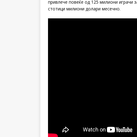
привлече повеќе од 125 милиони играчи з
стотици милиони долари месечно.