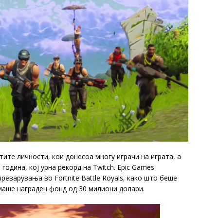
атите личности, кои донесоа многу играчи на играта, а
одина, кој урна рекорд на Twitch. Epic Games
реварувања во Fortnite Battle Royals, како што беше
 имаше награден фонд од 30 милиони долари.