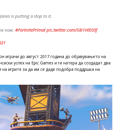
nes is putting a stop to it.
ame now.
#FortnitePrimal
pic.twitter.com/S8i1HlE03f
021
он играчи до август 2017 година до објавувањето на
нсиски успех на Epic Games и ги натера да создадат два
и на игрите за да им се даде подобра поддршка на