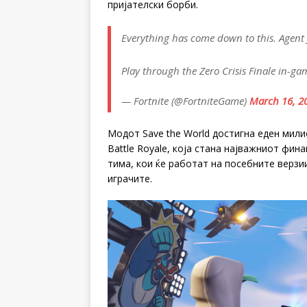
пријателски борби.
Everything has come down to this. Agent Jo
Play through the Zero Crisis Finale in-g
— Fortnite (@FortniteGame)
March 16, 2
Модот Save the World достигна еден мили
Battle Royale, која стана најважниот фина
тима, кои ќе работат на посебните верзи
играчите.