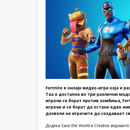
Fortnite е онлајн видео-игра која е р
Таа е достапна во три различни модови
играчи се борат против зомбиња, Fortn
играчи и се борат да остане еден жив 
дозволи на играчите да создаваат св
Додека Save the World и Creative верзиите 