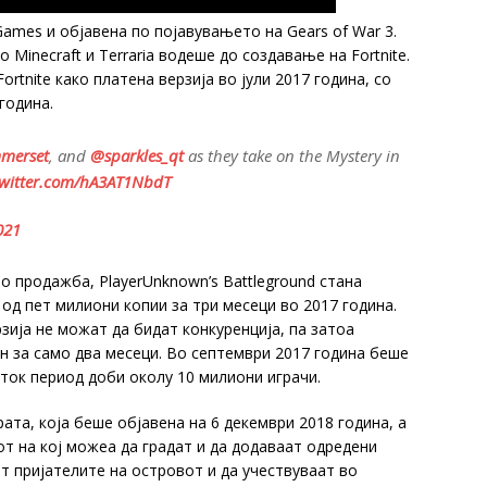
c Games и објавена по појавувањето на Gears of War 3.
о Minecraft и Terraria водеше до создавање на Fortnite.
ortnite како платена верзија во јули 2017 година, со
година.
merset
, and
@sparkles_qt
as they take on the Mystery in
twitter.com/hA3AT1NbdT
021
 во продажба, PlayerUnknown’s Battleground стана
од пет милиони копии за три месеци во 2017 година.
зија не можат да бидат конкуренција, па затоа
ен за само два месеци. Во септември 2017 година беше
аток период доби околу 10 милиони играчи.
грата, која беше објавена на 6 декември 2018 година, а
от на кој можеа да градат и да додаваат одредени
ат пријателите на островот и да учествуваат во